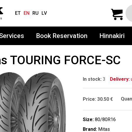
ET
EN
RU
LV
Services
Book Reservation
Hinnakiri
as TOURING FORCE-SC
In stock:
3
Delivery:
u
Quant
Price:
30.50 €
Size:
80/80R16
Brand:
Mitas