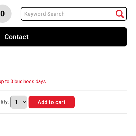
0
Contact
p to 3 business days
ity: