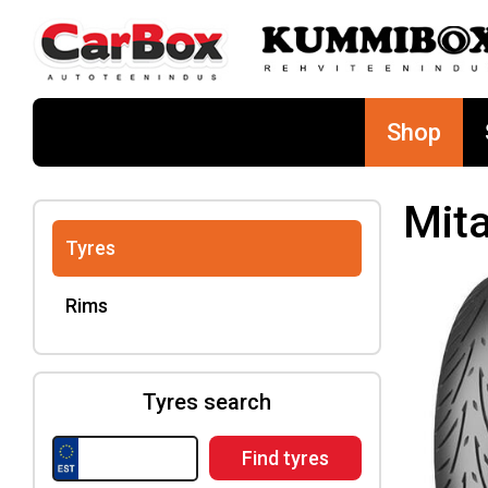
Shop
Mit
Tyres
Rims
Tyres search