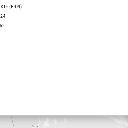
XT+ (E-09)
24
le