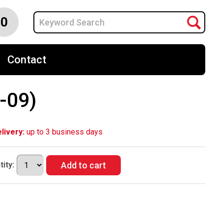
0
Contact
-09)
livery:
up to 3 business days
ity: