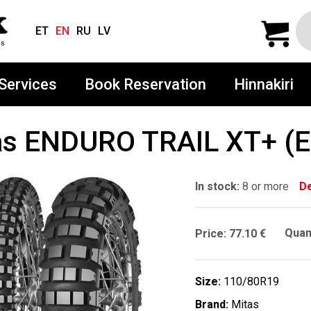
ET
EN
RU
LV
Services
Book Reservation
Hinnakiri
as ENDURO TRAIL XT+ (E
In stock:
8 or more
De
Quant
Price:
77.10 €
Size:
110/80R19
Brand:
Mitas