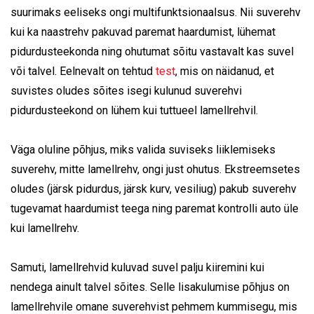
suurimaks eeliseks ongi multifunktsionaalsus. Nii suverehv
kui ka naastrehv pakuvad paremat haardumist, lühemat
pidurdusteekonda ning ohutumat sõitu vastavalt kas suvel
või talvel. Eelnevalt on tehtud
test
, mis on näidanud, et
suvistes oludes sõites isegi kulunud suverehvi
pidurdusteekond on lühem kui tuttueel lamellrehvil.
Väga oluline põhjus, miks valida suviseks liiklemiseks
suverehv, mitte lamellrehv, ongi just ohutus. Ekstreemsetes
oludes (järsk pidurdus, järsk kurv, vesiliug) pakub suverehv
tugevamat haardumist teega ning paremat kontrolli auto üle
kui lamellrehv.
Samuti, lamellrehvid kuluvad suvel palju kiiremini kui
nendega ainult talvel sõites. Selle lisakulumise põhjus on
lamellrehvile omane suverehvist pehmem kummisegu, mis