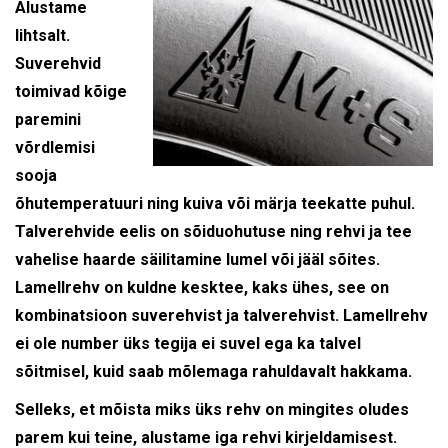
Alustame
lihtsalt.
Suverehvid
toimivad kõige
paremini
võrdlemisi
sooja
õhutemperatuuri ning kuiva või märja teekatte puhul.
Talverehvide eelis on sõiduohutuse ning rehvi ja tee
vahelise haarde säilitamine lumel või jääl sõites.
Lamellrehv on kuldne kesktee, kaks ühes, see on
kombinatsioon suverehvist ja talverehvist. Lamellrehv
ei ole number üks tegija ei suvel ega ka talvel
sõitmisel, kuid saab mõlemaga rahuldavalt hakkama.
Selleks, et mõista miks üks rehv on mingites oludes
parem kui teine, alustame iga rehvi kirjeldamisest.