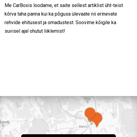
Me CarBoxis loodame, et saite sellest artiklist üht-teist
kõrva taha panna kui ka põgusa ülevaate nii erinevate
rehvide ehitusest ja omadustest. Soovime kõigile ka
suvisel ajal ohutut liiklemist!