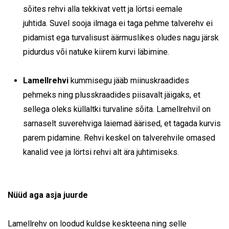
sõites rehvi alla tekkivat vett ja lörtsi eemale
juhtida. Suvel sooja ilmaga ei taga pehme talverehv ei
pidamist ega turvalisust äärmuslikes oludes nagu järsk
pidurdus või natuke kiirem kurvi läbimine.
Lamellrehvi
kummisegu jääb miinuskraadides
pehmeks ning plusskraadides piisavalt jäigaks, et
sellega oleks küllaltki turvaline sõita. Lamellrehvil on
sarnaselt suverehviga laiemad äärised, et tagada kurvis
parem pidamine. Rehvi keskel on talverehvile omased
kanalid vee ja lörtsi rehvi alt ära juhtimiseks.
Nüüd aga asja juurde
Lamellrehv on loodud kuldse keskteena ning selle