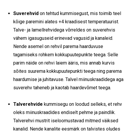
Suverehvid
on tehtud kummisegust, mis toimib teel
kõige paremini alates +4 kraadisest temperatuurist.
Talve- ja lamellrehvidega võrreldes on suverehvis
vähem igasuguseid erinevad vagusid ja kanaleid.
Nende asemel on rehvil parema haarduvuse
tagamiseks rohkem kokkupuutepunkte teega. Selle
parim näide on rehvi laiem ääris, mis annab kurvis
sõites suurema kokkupuutepunkti teega ning parema
haardumise ja juhitavuse. Talvel miinuskraadidega aga
suverehv taheneb ja kaotab haardevõmet teega.
Talverehvide
kummisegu on loodud selleks, et rehv
oleks miinuskraadides endiselt pehme ja paindlik.
Talverehvi mustrit iseloomustavad mitmed väiksed
kanalid. Nende kanalite eesmärk on talvistes oludes