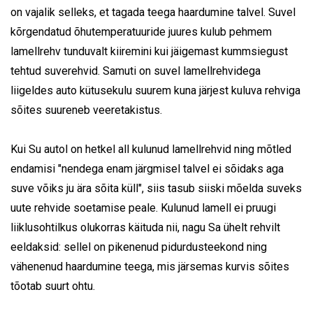
on vajalik selleks, et tagada teega haardumine talvel. Suvel
kõrgendatud õhutemperatuuride juures kulub pehmem
lamellrehv tunduvalt kiiremini kui jäigemast kummsiegust
tehtud suverehvid. Samuti on suvel lamellrehvidega
liigeldes auto kütusekulu suurem kuna järjest kuluva rehviga
sõites suureneb veeretakistus.
Kui Su autol on hetkel all kulunud lamellrehvid ning mõtled
endamisi "nendega enam järgmisel talvel ei sõidaks aga
suve võiks ju ära sõita küll", siis tasub siiski mõelda suveks
uute rehvide soetamise peale. Kulunud lamell ei pruugi
liiklusohtilkus olukorras käituda nii, nagu Sa ühelt rehvilt
eeldaksid: sellel on pikenenud pidurdusteekond ning
vähenenud haardumine teega, mis järsemas kurvis sõites
tõotab suurt ohtu.