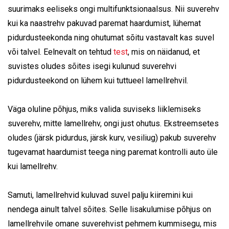
suurimaks eeliseks ongi multifunktsionaalsus. Nii suverehv
kui ka naastrehv pakuvad paremat haardumist, lühemat
pidurdusteekonda ning ohutumat sõitu vastavalt kas suvel
või talvel. Eelnevalt on tehtud
test
, mis on näidanud, et
suvistes oludes sõites isegi kulunud suverehvi
pidurdusteekond on lühem kui tuttueel lamellrehvil.
Väga oluline põhjus, miks valida suviseks liiklemiseks
suverehv, mitte lamellrehv, ongi just ohutus. Ekstreemsetes
oludes (järsk pidurdus, järsk kurv, vesiliug) pakub suverehv
tugevamat haardumist teega ning paremat kontrolli auto üle
kui lamellrehv.
Samuti, lamellrehvid kuluvad suvel palju kiiremini kui
nendega ainult talvel sõites. Selle lisakulumise põhjus on
lamellrehvile omane suverehvist pehmem kummisegu, mis