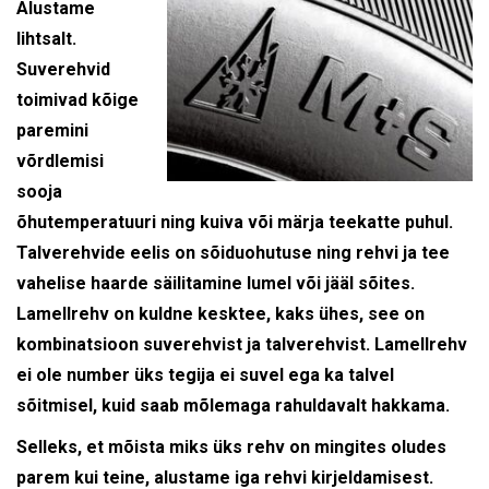
Alustame
lihtsalt.
Suverehvid
toimivad kõige
paremini
võrdlemisi
sooja
õhutemperatuuri ning kuiva või märja teekatte puhul.
Talverehvide eelis on sõiduohutuse ning rehvi ja tee
vahelise haarde säilitamine lumel või jääl sõites.
Lamellrehv on kuldne kesktee, kaks ühes, see on
kombinatsioon suverehvist ja talverehvist. Lamellrehv
ei ole number üks tegija ei suvel ega ka talvel
sõitmisel, kuid saab mõlemaga rahuldavalt hakkama.
Selleks, et mõista miks üks rehv on mingites oludes
parem kui teine, alustame iga rehvi kirjeldamisest.