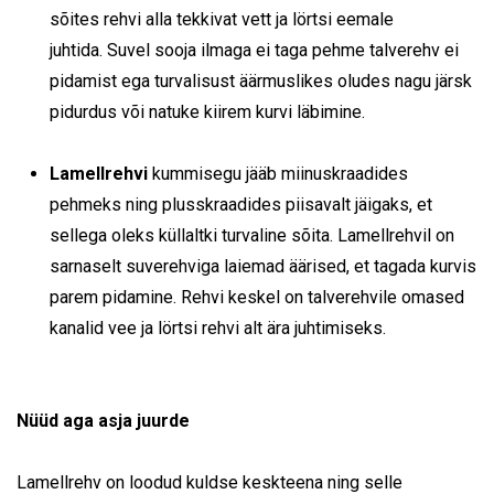
sõites rehvi alla tekkivat vett ja lörtsi eemale
juhtida. Suvel sooja ilmaga ei taga pehme talverehv ei
pidamist ega turvalisust äärmuslikes oludes nagu järsk
pidurdus või natuke kiirem kurvi läbimine.
Lamellrehvi
kummisegu jääb miinuskraadides
pehmeks ning plusskraadides piisavalt jäigaks, et
sellega oleks küllaltki turvaline sõita. Lamellrehvil on
sarnaselt suverehviga laiemad äärised, et tagada kurvis
parem pidamine. Rehvi keskel on talverehvile omased
kanalid vee ja lörtsi rehvi alt ära juhtimiseks.
Nüüd aga asja juurde
Lamellrehv on loodud kuldse keskteena ning selle