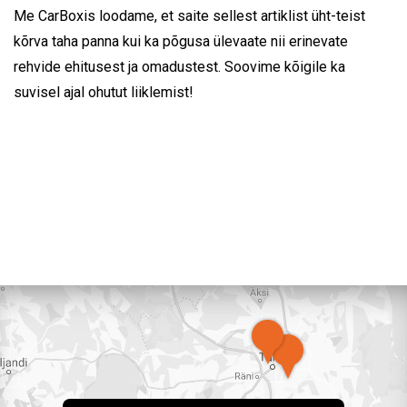
Me CarBoxis loodame, et saite sellest artiklist üht-teist
kõrva taha panna kui ka põgusa ülevaate nii erinevate
rehvide ehitusest ja omadustest. Soovime kõigile ka
suvisel ajal ohutut liiklemist!