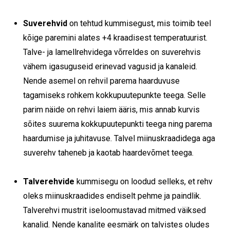
Suverehvid
on tehtud kummisegust, mis toimib teel
kõige paremini alates +4 kraadisest temperatuurist.
Talve- ja lamellrehvidega võrreldes on suverehvis
vähem igasuguseid erinevad vagusid ja kanaleid.
Nende asemel on rehvil parema haarduvuse
tagamiseks rohkem kokkupuutepunkte teega. Selle
parim näide on rehvi laiem ääris, mis annab kurvis
sõites suurema kokkupuutepunkti teega ning parema
haardumise ja juhitavuse. Talvel miinuskraadidega aga
suverehv taheneb ja kaotab haardevõmet teega.
Talverehvide
kummisegu on loodud selleks, et rehv
oleks miinuskraadides endiselt pehme ja paindlik.
Talverehvi mustrit iseloomustavad mitmed väiksed
kanalid. Nende kanalite eesmärk on talvistes oludes