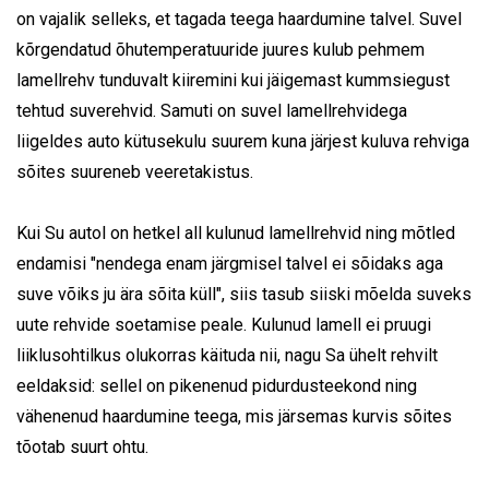
on vajalik selleks, et tagada teega haardumine talvel. Suvel
kõrgendatud õhutemperatuuride juures kulub pehmem
lamellrehv tunduvalt kiiremini kui jäigemast kummsiegust
tehtud suverehvid. Samuti on suvel lamellrehvidega
liigeldes auto kütusekulu suurem kuna järjest kuluva rehviga
sõites suureneb veeretakistus.
Kui Su autol on hetkel all kulunud lamellrehvid ning mõtled
endamisi "nendega enam järgmisel talvel ei sõidaks aga
suve võiks ju ära sõita küll", siis tasub siiski mõelda suveks
uute rehvide soetamise peale. Kulunud lamell ei pruugi
liiklusohtilkus olukorras käituda nii, nagu Sa ühelt rehvilt
eeldaksid: sellel on pikenenud pidurdusteekond ning
vähenenud haardumine teega, mis järsemas kurvis sõites
tõotab suurt ohtu.