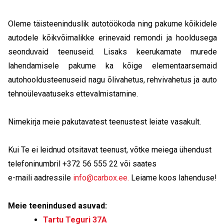
Oleme täisteeninduslik autotöökoda ning pakume kõikidele
autodele kõikvõimalikke erinevaid remondi ja hooldusega
seonduvaid teenuseid. Lisaks keerukamate murede
lahendamisele pakume ka kõige elementaarsemaid
autohooldusteenuseid nagu õlivahetus, rehvivahetus ja auto
tehnoülevaatuseks ettevalmistamine.
Nimekirja meie pakutavatest teenustest leiate vasakult.
Kui Te ei leidnud otsitavat teenust, võtke meiega ühendust
telefoninumbril +372 56 555 22 või saates
e-maili aadressile
info@carbox.ee.
Leiame koos lahenduse!
Meie teenindused asuvad:
Tartu Teguri 37A