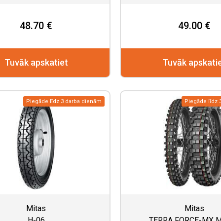
48.70 €
49.00 €
Tuvāk apskatiet
Tuvāk apskati
Piegāde līdz 3 darba dienām
Piegāde līdz 
Mitas
Mitas
H-06
TERRA FORCE-MX 