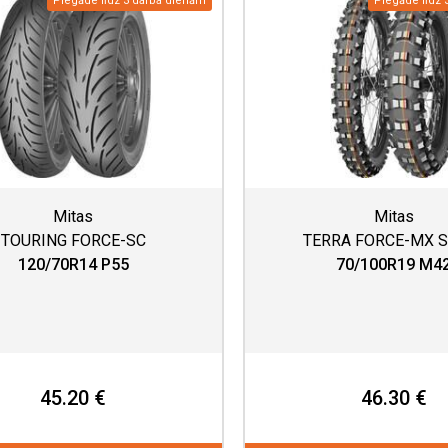
Piegāde līdz 3 darba dienām
Piegāde līdz 
Mitas
Mitas
TOURING FORCE-SC
TERRA FORCE-MX 
120/70R14 P55
70/100R19 M4
45.20 €
46.30 €