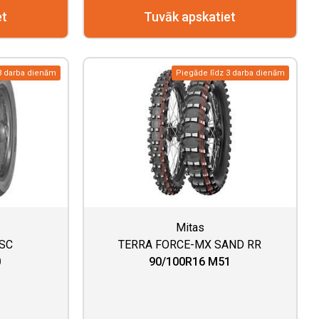
et
Tuvāk apskatiet
3 darba dienām
Piegāde līdz 3 darba dienām
Mitas
-SC
TERRA FORCE-MX SAND RR
0
90/100R16 M51