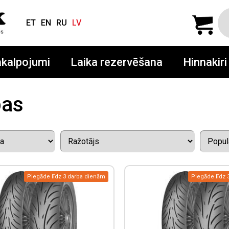
ET
EN
RU
LV
kalpojumi
Laika rezervēšana
Hinnakiri
pas
Piegāde līdz 3 darba dienām
Piegāde līdz 