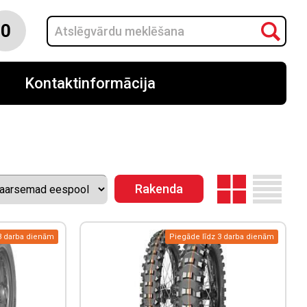
0
Kontaktinformācija
3 darba dienām
Piegāde līdz 3 darba dienām