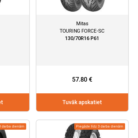
Mitas
TOURING FORCE-SC
130/70R16 P61
57.80 €
et
Tuvāk apskatiet
3 darba dienām
Piegāde līdz 3 darba dienām