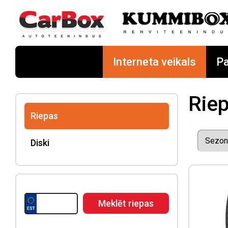
Interneta veikals
Pa
Rie
Riepas
Diski