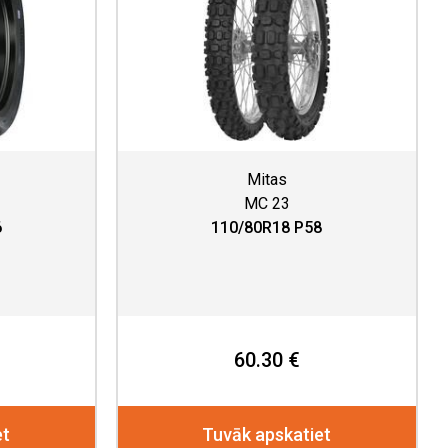
Mitas
MC 23
6
110/80R18 P58
60.30 €
et
Tuvāk apskatiet