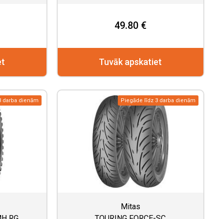
49.80 €
et
Tuvāk apskatiet
3 darba dienām
Piegāde līdz 3 darba dienām
Mitas
MH RG
TOURING FORCE-SC