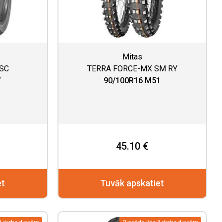
Mitas
-SC
TERRA FORCE-MX SM RY
7
90/100R16 M51
45.10 €
et
Tuvāk apskatiet