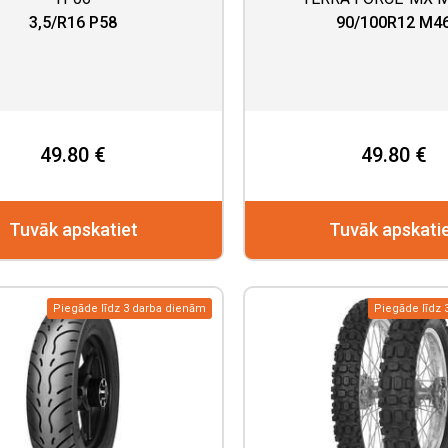
3,5/R16 P58
90/100R12 M4
49.80 €
49.80 €
Tuvāk apskatiet
Tuvāk apskati
Piegāde līdz 3 darba dienām
Piegāde līdz 