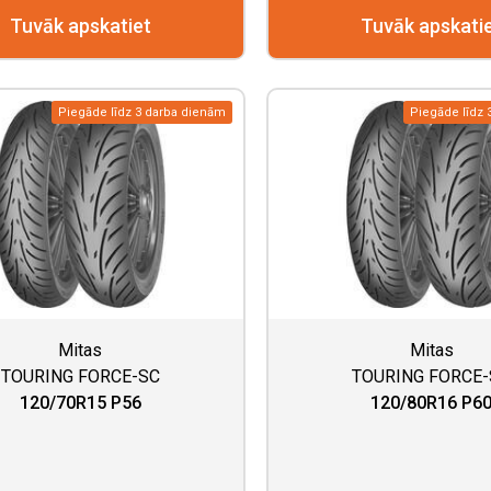
Tuvāk apskatiet
Tuvāk apskati
Piegāde līdz 3 darba dienām
Piegāde līdz 
Mitas
Mitas
TOURING FORCE-SC
TOURING FORCE
120/70R15 P56
120/80R16 P6