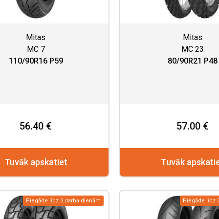
Mitas
Mitas
MC 7
MC 23
110/90R16 P59
80/90R21 P48
56.40 €
57.00 €
Tuvāk apskatiet
Tuvāk apskati
Piegāde līdz 3 darba dienām
Piegāde līdz 