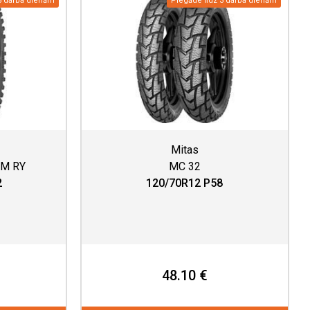
3 darba dienām
Piegāde līdz 3 darba dienām
Mitas
SM RY
MC 32
2
120/70R12 P58
48.10 €