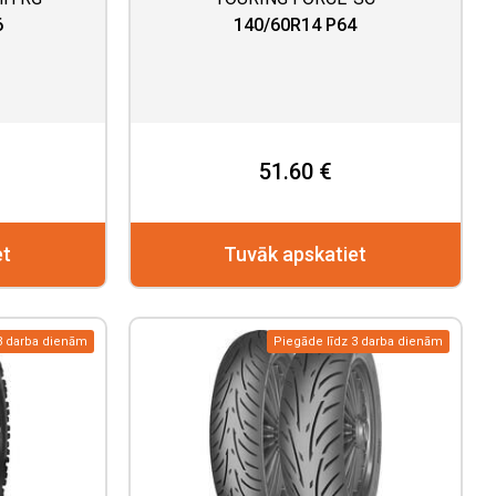
6
140/60R14 P64
51.60 €
et
Tuvāk apskatiet
3 darba dienām
Piegāde līdz 3 darba dienām