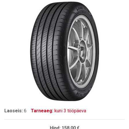
Laoseis:
6
Tarneaeg:
kuni 3 tööpäeva
Hind:
158.00 €