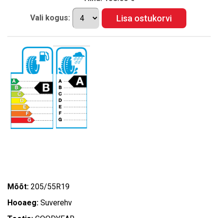
Vali kogus:
69 dB
Mõõt:
205/55R19
Hooaeg:
Suverehv